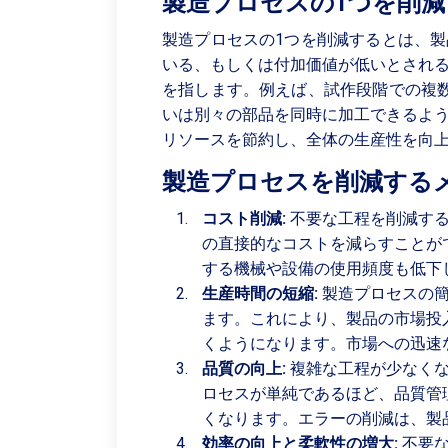
製造プロセスの1つを削
製造プロセスの1つを削減するとは、
いる、もしくは付加価値が低いとされ
を指します。例えば、試作段階での複
いは別々の部品を同時に加工できるよ
リソースを節約し、全体の生産性を向
製造プロセスを削減する
コスト削減:
不要な工程を削減する
の直接的なコストを減らすことが
する機械や設備の使用頻度も低下
生産時間の短縮:
製造プロセスの簡
ます。これにより、製品の市場投
くようになります。市場への迅速
品質の向上:
複雑な工程が少なくな
ロセスが単純であるほど、品質管
くなります。エラーの削減は、製
効率の向上と柔軟性の増大:
不要な