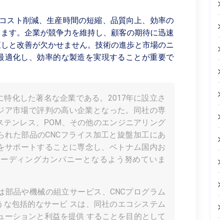
、コスト削減、生産時間の短縮、品質向上、効率の
します。企業が競争力を維持し、顧客の期待に迅速
直しと改善が欠かせません。技術の進歩と市場のニ
最適化し、効率的な製造を実現することが重要で
に特化した著名な企業である。2017年に設立さ
ジア市場で評判の高い企業となった。同社の専
ステンレス、POM、その他のエンジニアリング
られた部品のCNCフライス加工と旋盤加工にあ
功をサポートすることに専念し、ベトナム国内お
リーディングカンパニーとなるよう努めていま
は部品や機械の組立サービス、CNCプログラム
うな包括的なサービ スは、同社のエコシステム
ューションと利益を提供 することを目的として