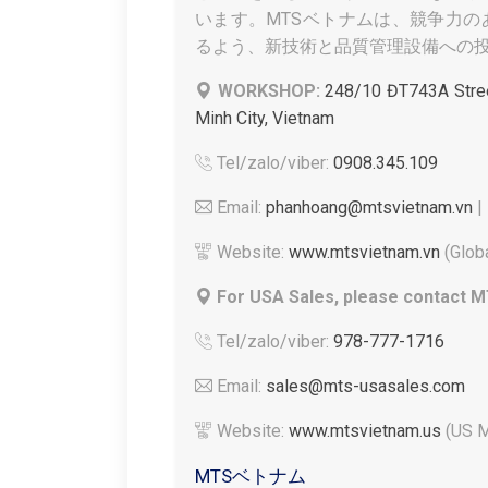
います。MTSベトナムは、競争力
るよう、新技術と品質管理設備への
WORKSHOP:
248/10 ĐT743A Stree
Minh City, Vietnam
Tel/zalo/viber:
0908.345.109
Email:
phanhoang@mtsvietnam.vn
|
Website:
www.mtsvietnam.vn
(Globa
For USA Sales, please contact M
Tel/zalo/viber:
978-777-1716
Email:
sales@mts-usasales.com
Website:
www.mtsvietnam.us
(US M
MTSベトナム