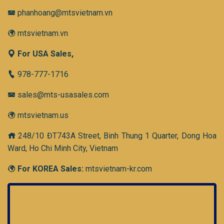
phanhoang@mtsvietnam.vn
mtsvietnam.vn
For USA Sales,
978-777-1716
sales@mts-usasales.com
mtsvietnam.us
248/10 ĐT743A Street, Binh Thung 1 Quarter, Dong Hoa
Ward, Ho Chi Minh City, Vietnam
For KOREA Sales:
mtsvietnam-kr.com