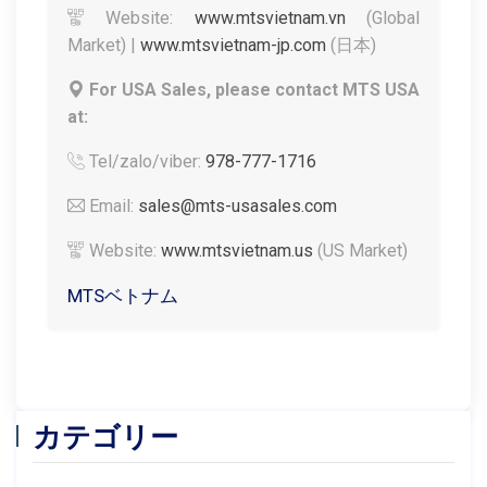
Website:
www.mtsvietnam.vn
(Global
Market) |
www.mtsvietnam-jp.com
(日本)
For USA Sales, please contact MTS USA
at:
Tel/zalo/viber:
978-777-1716
Email:
sales@mts-usasales.com
Website:
www.mtsvietnam.us
(US Market)
MTSベトナム
カテゴリー